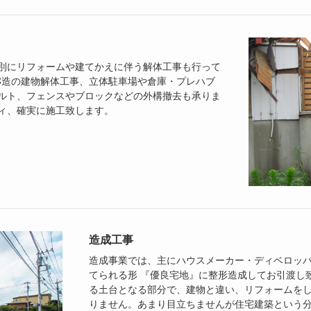
別にリフォームや建てかえに伴う解体工事も行って
C造の建物解体工事、立体駐車場や倉庫・プレハブ
ルト、フェンスやブロックなどの外構撤去も承りま
ィ、確実に施工致します。
造成工事
造成事業では、主にハウスメーカー・ディベロッ
てられる形 『優良宅地』に整形造成してお引渡し
る土台となる部分で、建物と違い、リフォームを
りません。あまり目立ちませんが住宅建築という